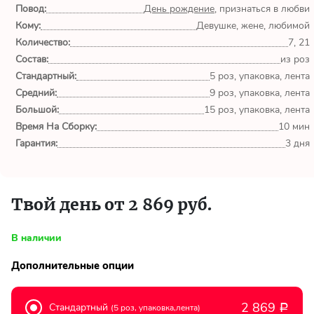
обл.
Повод:
День рождение
, признаться в любви
Кому:
Девушке, жене, любимой
Спасибо сервису Flor-
Количество:
7, 21
world.ru, очень рада что
Состав:
из роз
выбрала Вас. Букет
Стандартный:
изумительный!
5 роз, упаковка, лента
Средний:
9 роз, упаковка, лента
Большой:
15 роз, упаковка, лента
Ульяна
Время На Сборку:
10 мин
Тымовское,
Сахалинская
Гарантия:
3 дня
обл.
Доставили букет маме
Твой день от 2 869 руб.
вовремя. Не подвели. Цветы
свежие. Спасибо.
В наличии
Виктор
Дополнительные опции
Тымовское,
Сахалинская
обл.
2 869
Стандартный
(5 роз, упаковка,лента)
Р