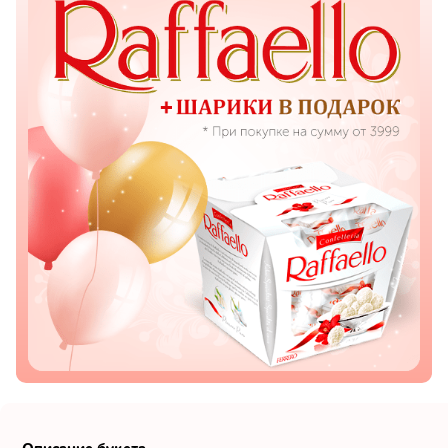
Показать еще
Цветы
Подсолнухи
Лизиантусы
Хризантемы
Лилии
Орхидеи
Тюльпаны