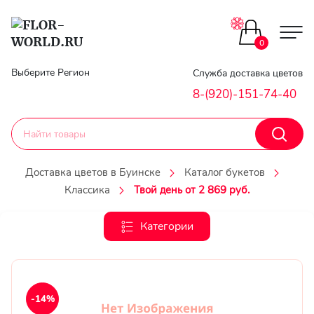
Цветы поштучно
0
Главная
Выберите Регион
Служба доставка цветов
Букеты до 2500
8-(920)-151-74-40
Гарантии
Каталог букетов
Доставка
Доставка цветов в Буинске
Каталог букетов
Оплата
Классика
Твой день от 2 869 руб.
Корзины с цветами
Классика
Категории
Контакты
Авторские букеты
Личный
кобинет
Букеты из роз
-14%
Регистраци