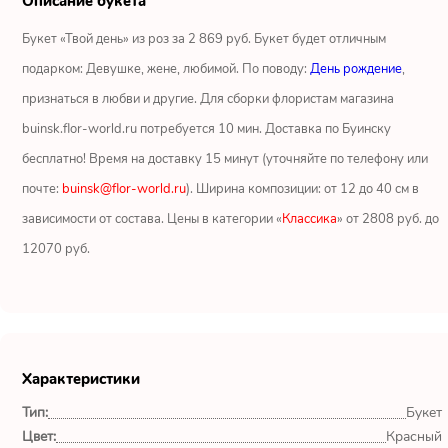
Описание букета
Ромашки
Букет «Твой день» из роз за 2 869 руб. Букет будет отличным
Кустовые розы
подарком: Девушке, жене, любимой. По поводу:
День рождение
,
признаться в любви и другие. Для сборки флористам магазина
Альстромерии
buinsk.flor-world.ru потребуется 10 мин. Доставка по Буинску
Герберы
бесплатно! Время на доставку 15 минут (уточняйте по телефону или
почте:
buinsk@flor-world.ru
). Ширина композиции: от 12 до 40 см в
Ирисы
зависимости от состава. Цены в категории «
Классика
» от 2808 руб. до
12070 руб.
Показать еще
ОТЗЫВЫ О МАГАЗИНЕ
Характеристики
Мария
Тип:
Букет
Тымовское,
Сахалинская
Цвет:
Красный