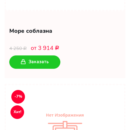
Море соблазна
от 3 914
4 250
Р
Р
Заказать
-7%
Хит!