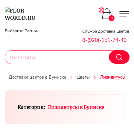
Цветы поштучно
0
Главная
Выберите Регион
Служба доставка цветов
Букеты до 2500
8-(920)-151-74-40
Гарантии
Каталог букетов
Доставка
Доставка цветов в Буинске
Цветы
Лизиантусы
Оплата
Корзины с цветами
Классика
Контакты
Категория:
Лизиантусы в Буинске
Авторские букеты
Личный
кобинет
Букеты из роз
Регистраци