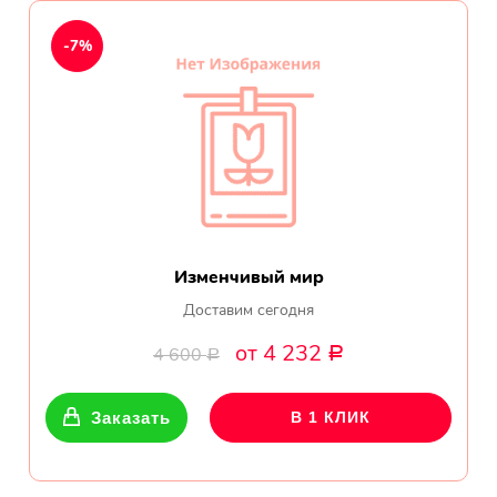
День рождения
-7%
Мы в
Цветы женщине
соц.
Цветы маме
сетях
Цветы мужчине
Цветы любимой
Изменчивый мир
Цветы ребенку
Доставим сегодня
от 4 232
4 600
Р
Цветы дочери
Р
Цветы подруге
Заказать
В 1 КЛИК
Цветы сестре