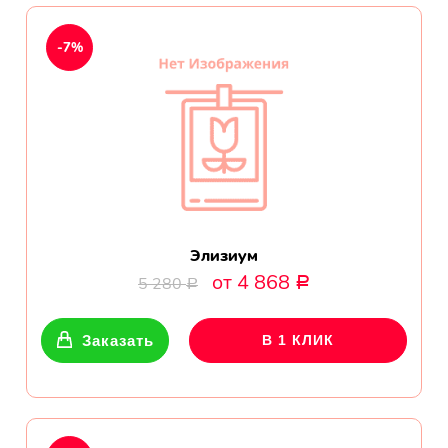
Показать еще
-7%
Цветы
Подсолнухи
Лизиантусы
Хризантемы
Элизиум
от 4 868
5 280
Р
Р
Лилии
Заказать
В 1 КЛИК
Орхидеи
Тюльпаны