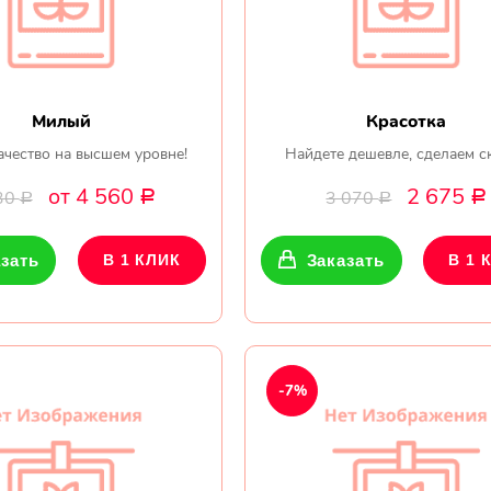
Милый
Красотка
ачество на высшем уровне!
Найдете дешевле, сделаем с
от 4 560
2 675
30
3 070
Р
Р
Р
Р
зать
В 1 КЛИК
Заказать
В 1 
-7%