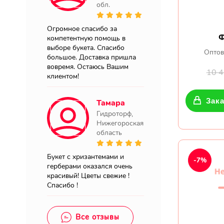
обл.
Огромное спасибо за
Ф
компетентную помощь в
выборе букета. Спасибо
Оптов
большое. Доставка пришла
вовремя. Остаюсь Вашим
10 
клиентом!
Зака
Тамара
Гидроторф,
Нижегороская
область
Букет с хризантемами и
-7%
герберами оказался очень
красивый! Цветы свежие !
Спасибо !
Все отзывы