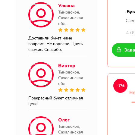
Ульяна
Бук
Тымовское,
Сахалинская
Само
обл.
4 0
Доставили букет маме
вовремя. Не подвели. Цветы
свежие. Спасибо.
Зака
Виктор
Тымовское,
Сахалинская
обл.
-7%
Прекрасный букет отличная
цена!
Олег
Тымовское,
Сахалинская