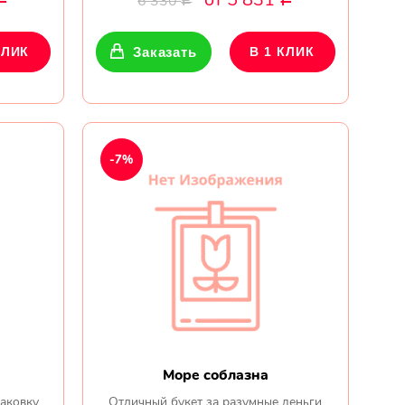
6 330
Р
КЛИК
Заказать
В 1 КЛИК
-7%
Море соблазна
паковку
Отличный букет за разумные деньги