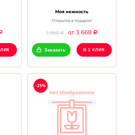
Моя нежность
Открытка в подарок!
от 3 668
3 960
Р
Р
Р
КЛИК
Заказать
В 1 КЛИК
-25%