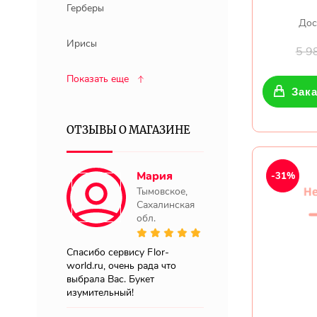
Герберы
Дос
Ирисы
5 9
Показать еще
Зака
ОТЗЫВЫ О МАГАЗИНЕ
Мария
-31%
Тымовское,
Сахалинская
обл.
Спасибо сервису Flor-
world.ru, очень рада что
выбрала Вас. Букет
изумительный!