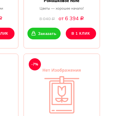
Ромашковое поле
ми
Цветы — хорошее начало!
от 6 394
8 040
Р
Р
Р
КЛИК
Заказать
В 1 КЛИК
-7%