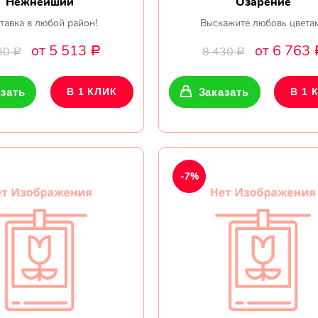
Нежнейший
Озарение
тавка в любой район!
Выскажите любовь цвета
от 5 513
от 6 763
80
8 430
Р
Р
Р
зать
В 1 КЛИК
Заказать
В 1 
-7%