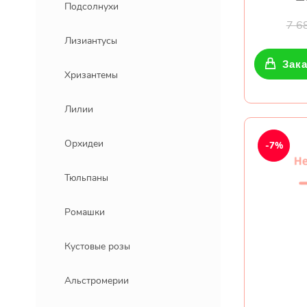
Подсолнухи
7 6
Лизиантусы
Зака
Хризантемы
Лилии
Орхидеи
-7%
Тюльпаны
Ромашки
Кустовые розы
Альстромерии