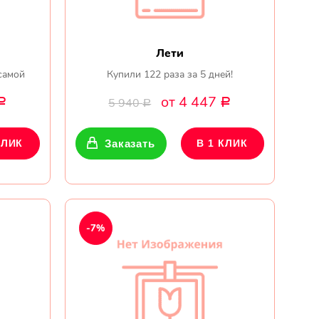
Лети
самой
Купили 122 раза за 5 дней!
от 4 447
5 940
Р
Р
Р
КЛИК
Заказать
В 1 КЛИК
-7%