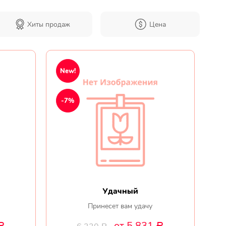
Хиты продаж
Цена
Мы в
соц.
New!
сетях
-7%
Удачный
Принесет вам удачу
от 5 831
Р
Р