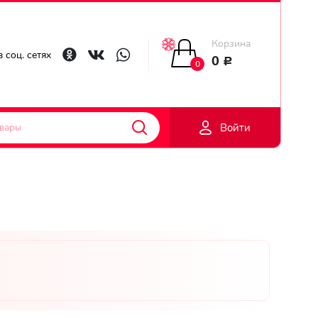
Корзина
Главная
 соц. сетях
0
Р
0
Гарантии
Войти
Доставка
Оплата
Контакты
Личный
кобинет
Регистраци