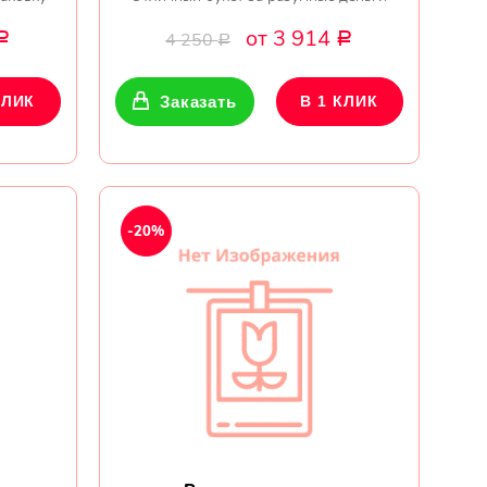
от 3 914
4 250
Р
Р
Р
КЛИК
Заказать
В 1 КЛИК
-20%