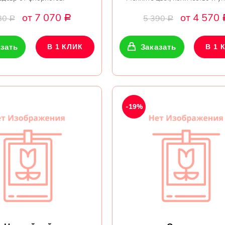
от 7 070
от 4 570
80
5 390
Р
Р
Р
зать
В 1 КЛИК
Заказать
В 1 
-19%