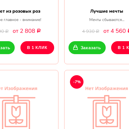
ет из розовых роз
Лучшие мечты
е главное - внимание!
Мечты сбываются...
от 2 808
от 4 560
90
4 930
Р
Р
Р
зать
В 1 КЛИК
Заказать
В 1 
-7%