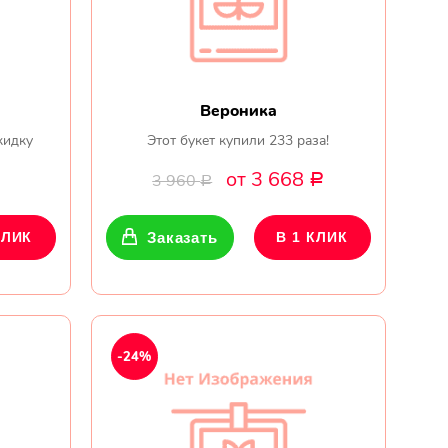
Вероника
кидку
Этот букет купили 233 раза!
от 3 668
3 960
Р
Р
КЛИК
Заказать
В 1 КЛИК
-24%