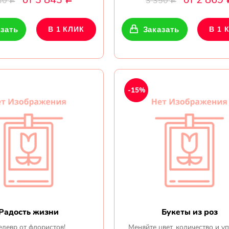
30
3 350
Р
Р
зать
В 1 КЛИК
Заказать
В 1 
-15%
Радость жизни
Букеты из роз
девр от флористов!
Меняйте цвет, количество и у