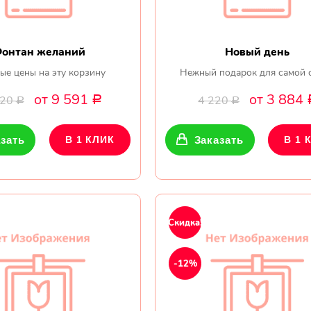
онтан желаний
Новый день
ые цены на эту корзину
Нежный подарок для самой 
от 9 591
от 3 884
420
4 220
Р
Р
Р
зать
В 1 КЛИК
Заказать
В 1 
Скидка!
-12%