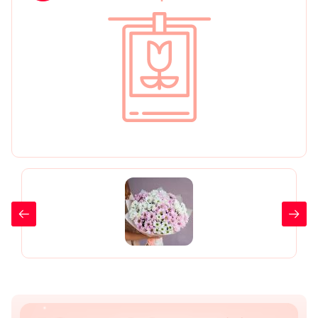
День рождения
Мы в
Цветы женщине
соц.
Цветы маме
сетях
Цветы мужчине
Цветы любимой
Цветы ребенку
Цветы дочери
Цветы подруге
Цветы сестре