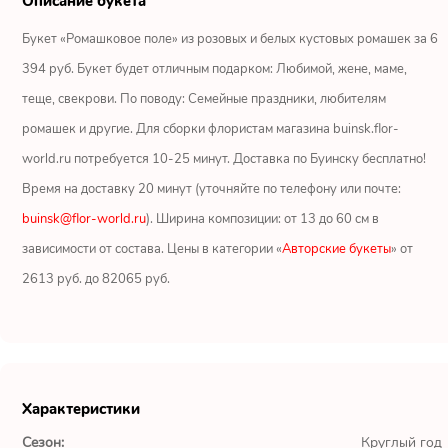
Описание букета
Ромашки
Букет «Ромашковое поле» из розовых и белых кустовых ромашек за 6
Кустовые розы
394 руб. Букет будет отличным подарком: Любимой, жене, маме,
теще, свекрови. По поводу: Семейные праздники, любителям
Альстромерии
ромашек и другие. Для сборки флористам магазина buinsk.flor-
Герберы
world.ru потребуется 10-25 минут. Доставка по Буинску бесплатно!
Время на доставку 20 минут (уточняйте по телефону или почте:
Ирисы
buinsk@flor-world.ru
). Ширина композиции: от 13 до 60 см в
зависимости от состава. Цены в категории «
Авторские букеты
» от
Показать еще
2613 руб. до 82065 руб.
ОТЗЫВЫ О МАГАЗИНЕ
Мария
Характеристики
Тымовское,
Сахалинская
Сезон:
Круглый год