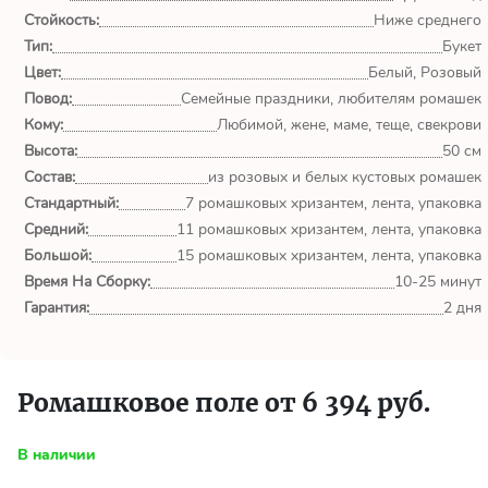
обл.
Стойкость:
Ниже среднего
Тип:
Букет
Спасибо сервису Flor-
Цвет:
Белый, Розовый
world.ru, очень рада что
выбрала Вас. Букет
Повод:
Семейные праздники, любителям ромашек
изумительный!
Кому:
Любимой, жене, маме, теще, свекрови
Высота:
50 см
Ульяна
Состав:
из розовых и белых кустовых ромашек
Тымовское,
Стандартный:
7 ромашковых хризантем, лента, упаковка
Сахалинская
Средний:
11 ромашковых хризантем, лента, упаковка
обл.
Большой:
15 ромашковых хризантем, лента, упаковка
Время На Сборку:
10-25 минут
Доставили букет маме
Гарантия:
2 дня
вовремя. Не подвели. Цветы
свежие. Спасибо.
Виктор
Ромашковое поле от 6 394 руб.
Тымовское,
Сахалинская
В наличии
обл.