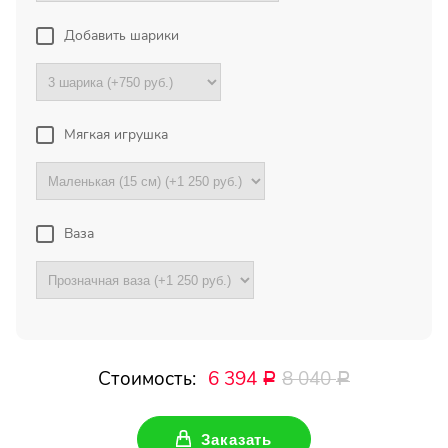
Букет с хризантемами и
герберами оказался очень
Добавить шарики
красивый! Цветы свежие !
Спасибо !
Все отзывы
Мягкая игрушка
Ваза
ПОДПИШИТЕСЬ!
Чтобы первыми узнать о
наших акциях и скидках
Ваше имя
Стоимость:
6 394
8 040
Р
Р
Ваш Email
Заказать