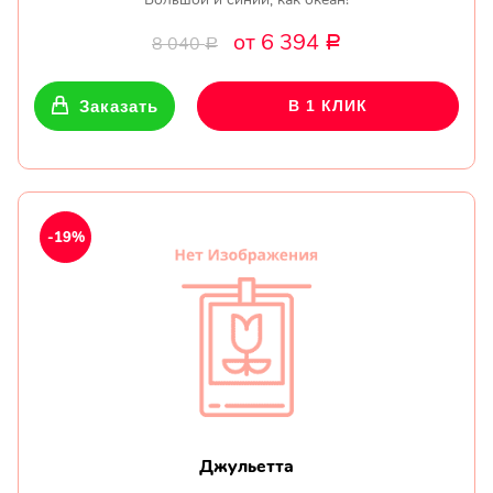
от 6 394
8 040
Р
Р
Заказать
В 1 КЛИК
-19%
Джульетта