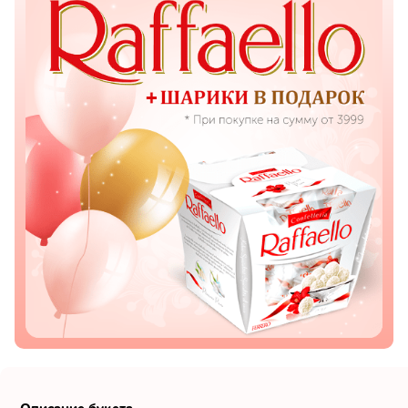
Показать еще
Цветы
Подсолнухи
Лизиантусы
Хризантемы
Лилии
Орхидеи
Тюльпаны