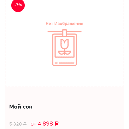
-7%
Мой сон
от 4 898
5 320
Р
Р