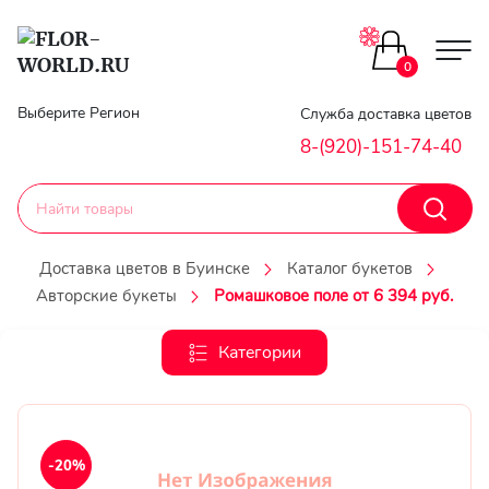
Цветы поштучно
0
Главная
Выберите Регион
Служба доставка цветов
Букеты до 2500
8-(920)-151-74-40
Гарантии
Каталог букетов
Доставка
Доставка цветов в Буинске
Каталог букетов
Оплата
Авторские букеты
Ромашковое поле от 6 394 руб.
Корзины с цветами
Классика
Категории
Контакты
Авторские букеты
Личный
кобинет
Букеты из роз
-20%
Регистраци