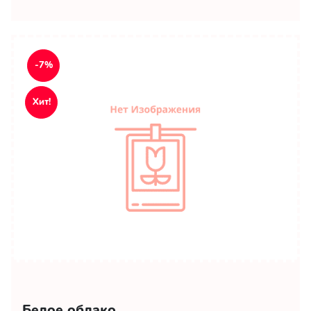
-7%
Хит!
Белое облако