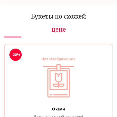
Букеты по схожей
цене
-20%
Океан
Большой и синий, как океан!