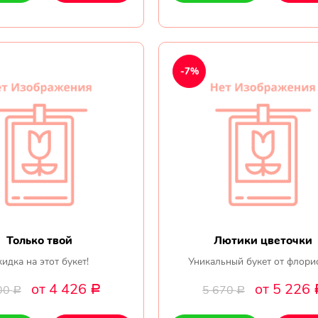
-7%
Только твой
Лютики цветочки
идка на этот букет!
Уникальный букет от флори
от 4 426
от 5 226
00
5 670
Р
Р
Р