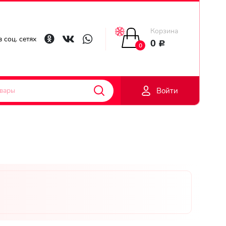
Корзина
Главная
 соц. сетях
0
Р
0
Гарантии
Войти
Доставка
Оплата
Контакты
Личный
кобинет
Регистраци