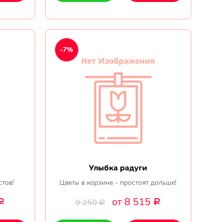
-7%
Улыбка радуги
стов!
Цветы в корзине - простоят дольше!
от 8 515
9 250
Р
Р
Р