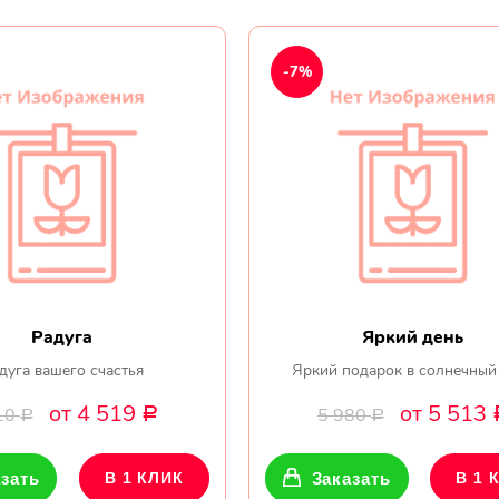
-7%
Радуга
Яркий день
дуга вашего счастья
Яркий подарок в солнечный
от 4 519
от 5 513
10
5 980
Р
Р
Р
зать
В 1 КЛИК
Заказать
В 1 