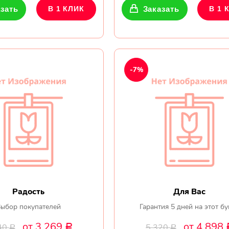
зать
В 1 КЛИК
Заказать
В 1 
-7%
Радость
Для Вас
ыбор покупателей
Гарантия 5 дней на этот бу
от 3 269
от 4 898
40
5 320
Р
Р
Р