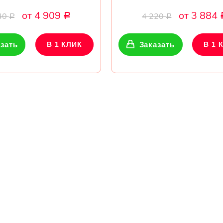
от 4 909
от 3 884
40
4 220
Р
Р
Р
зать
В 1 КЛИК
Заказать
В 1 