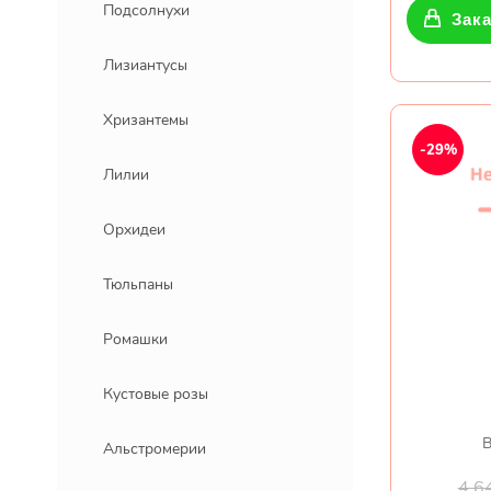
Подсолнухи
Зака
Лизиантусы
Хризантемы
-29%
Лилии
Орхидеи
Тюльпаны
Ромашки
Кустовые розы
В
Альстромерии
4 6