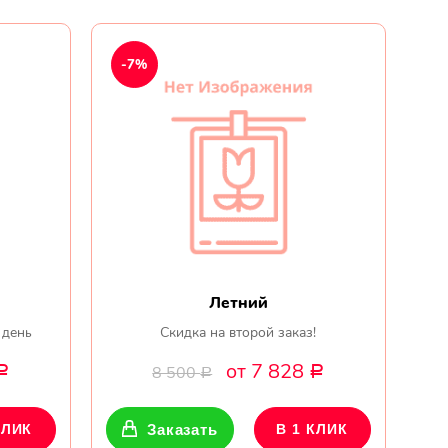
Мы в
-7%
соц.
сетях
Летний
 день
Скидка на второй заказ!
от 7 828
8 500
Р
Р
Р
КЛИК
Заказать
В 1 КЛИК