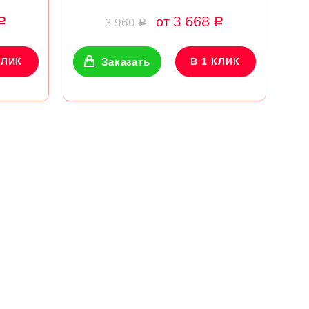
от 3 668
3 960
Р
Р
Р
КЛИК
Заказать
В 1 КЛИК