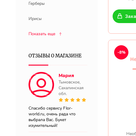
Герберы
Зака
Ирисы
Показать еще
-8%
ОТЗЫВЫ О МАГАЗИНЕ
Мария
Тымовское,
Сахалинская
обл.
Спасибо сервису Flor-
world.ru, очень рада что
выбрала Вас. Букет
изумительный!
Необ