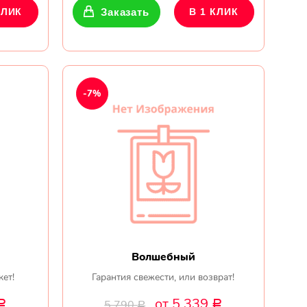
КЛИК
Заказать
В 1 КЛИК
-7%
Волшебный
кет!
Гарантия свежести, или возврат!
от 5 339
5 790
Р
Р
Р