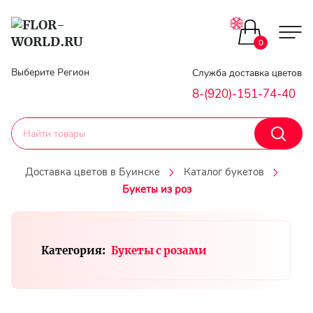
Цветы поштучно
0
Главная
Выберите Регион
Служба доставка цветов
Букеты до 2500
8-(920)-151-74-40
Гарантии
Каталог букетов
Доставка
Доставка цветов в Буинске
Каталог букетов
Оплата
Букеты из роз
Корзины с цветами
Классика
Контакты
Категория:
Букеты с розами
Авторские букеты
Личный
кобинет
Букеты из роз
Регистраци