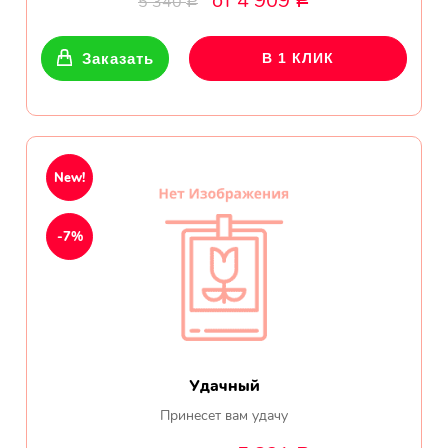
от 4 909
5 340
Р
Р
Показать еще
Заказать
В 1 КЛИК
Цветы
Подсолнухи
New!
Лизиантусы
-7%
Хризантемы
Лилии
Орхидеи
Удачный
Тюльпаны
Принесет вам удачу