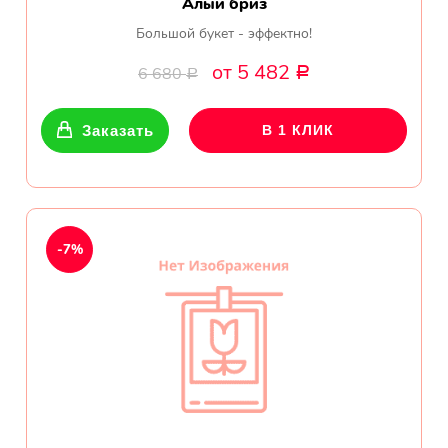
Алый бриз
Большой букет - эффектно!
от 5 482
6 680
Р
Р
Заказать
В 1 КЛИК
-7%