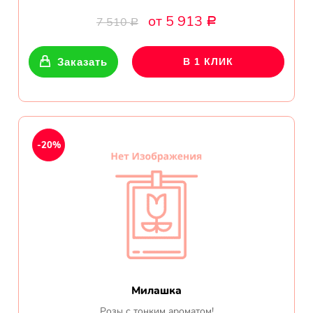
от 5 913
7 510
Р
Р
Заказать
В 1 КЛИК
-20%
Милашка
Розы с тонким ароматом!