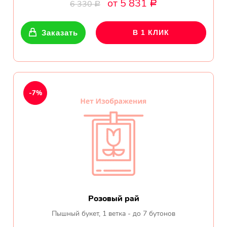
от 5 831
Ромашки
6 330
Р
Р
Кустовые розы
Заказать
В 1 КЛИК
Альстромерии
Герберы
-7%
Ирисы
Показать еще
ОТЗЫВЫ О МАГАЗИНЕ
Мария
Розовый рай
Тымовское,
Пышный букет, 1 ветка - до 7 бутонов
Сахалинская