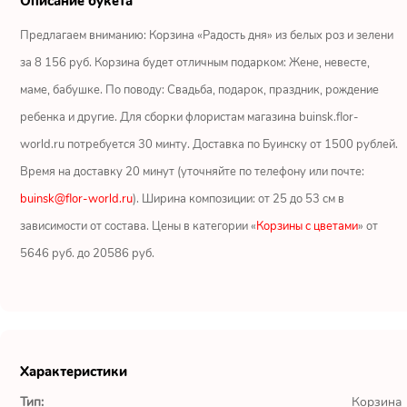
Описание букета
Ромашки
Предлагаем вниманию: Корзина «Радость дня» из белых роз и зелени
Кустовые розы
за 8 156 руб. Корзина будет отличным подарком: Жене, невесте,
маме, бабушке. По поводу: Свадьба, подарок, праздник, рождение
Альстромерии
ребенка и другие. Для сборки флористам магазина buinsk.flor-
Герберы
world.ru потребуется 30 минту. Доставка по Буинску от 1500 рублей.
Время на доставку 20 минут (уточняйте по телефону или почте:
Ирисы
buinsk@flor-world.ru
). Ширина композиции: от 25 до 53 см в
зависимости от состава. Цены в категории «
Корзины с цветами
» от
Показать еще
5646 руб. до 20586 руб.
ОТЗЫВЫ О МАГАЗИНЕ
Мария
Характеристики
Тымовское,
Сахалинская
Тип:
Корзина