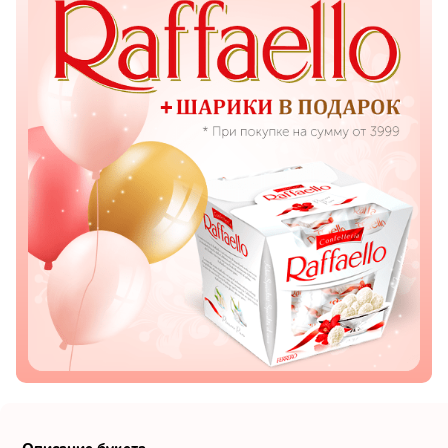
Показать еще
Цветы
Подсолнухи
Лизиантусы
Хризантемы
Лилии
Орхидеи
Тюльпаны