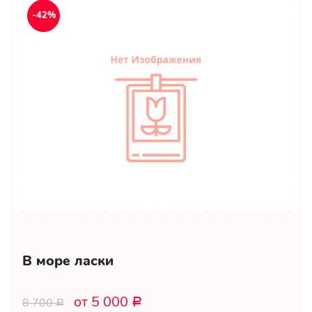
-42%
В море ласки
от 5 000
8 700
Р
Р