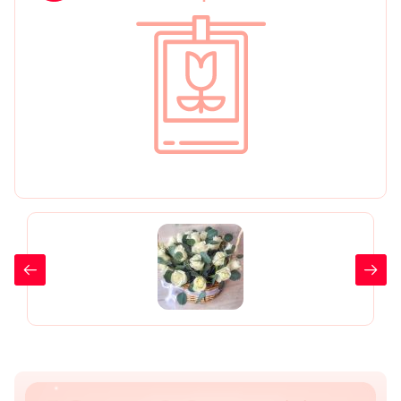
День рождения
Мы в
Цветы женщине
соц.
Цветы маме
сетях
Цветы мужчине
Цветы любимой
Цветы ребенку
Цветы дочери
Цветы подруге
Цветы сестре