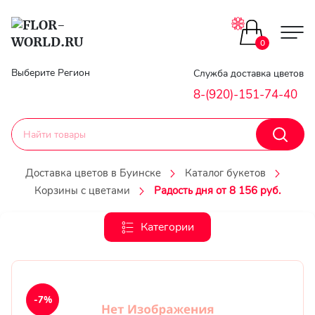
Цветы поштучно
0
Главная
Выберите Регион
Служба доставка цветов
Букеты до 2500
8-(920)-151-74-40
Гарантии
Каталог букетов
Доставка
Доставка цветов в Буинске
Каталог букетов
Оплата
Корзины с цветами
Радость дня от 8 156 руб.
Корзины с цветами
Классика
Категории
Контакты
Авторские букеты
Личный
кобинет
Букеты из роз
-7%
Регистраци