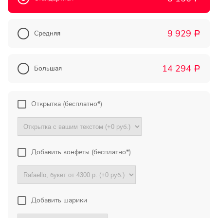
Прекрасный букет отличная
цена!
9 929
Средняя
Р
Олег
Тымовское,
Сахалинская
14 294
Большая
Р
обл.
Огромное спасибо за
Открытка (бесплатно*)
компетентную помощь в
выборе букета. Спасибо
большое. Доставка пришла
вовремя. Остаюсь Вашим
клиентом!
Добавить конфеты (бесплатно*)
Тамара
Гидроторф,
Нижегороская
область
Добавить шарики