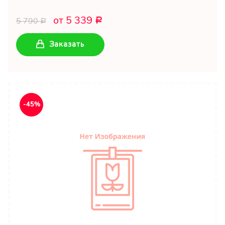
от 5 339
5 790
Р
Р
Заказать
-45%