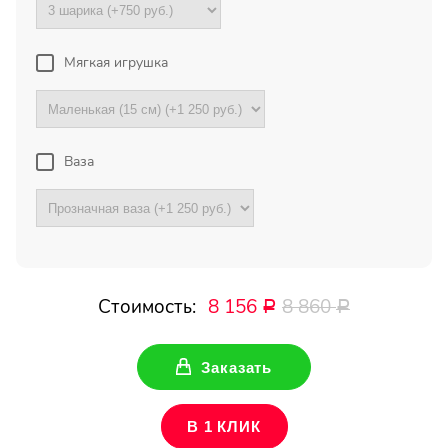
Букет с хризантемами и
герберами оказался очень
красивый! Цветы свежие !
Мягкая игрушка
Спасибо !
Все отзывы
Ваза
ПОДПИШИТЕСЬ!
Чтобы первыми узнать о
наших акциях и скидках
Стоимость:
8 156
8 860
Р
Р
Ваше имя
Заказать
Ваш Email
В 1 КЛИК