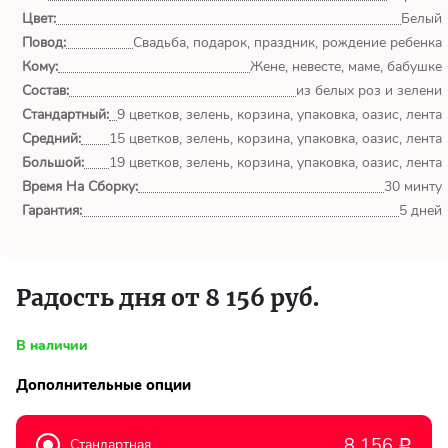
обл.
Цвет:
Белый
Повод:
Свадьба, подарок, праздник, рождение ребенка
Спасибо сервису Flor-
Кому:
Жене, невесте, маме, бабушке
world.ru, очень рада что
выбрала Вас. Букет
Состав:
из белых роз и зелени
изумительный!
Стандартный:
9 цветков, зелень, корзина, упаковка, оазис, лента
Средний:
15 цветков, зелень, корзина, упаковка, оазис, лента
Ульяна
Большой:
19 цветков, зелень, корзина, упаковка, оазис, лента
Тымовское,
Время На Сборку:
30 минту
Сахалинская
Гарантия:
5 дней
обл.
Доставили букет маме
вовремя. Не подвели. Цветы
Радость дня от 8 156 руб.
свежие. Спасибо.
В наличии
Виктор
Тымовское,
Дополнительные опции
Сахалинская
обл.
8 156
Стандартная
Р